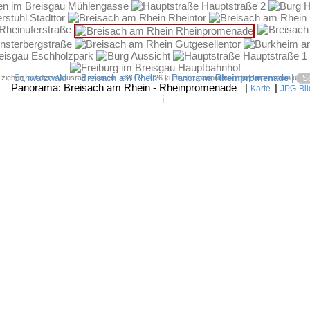
→
Schwarzwald
→
Breisach am Rhein
→ Panorama
Rheinpromenade
|
d ziehen, mit dem Mausrad zoomen | ©2002-2026 kubische-panoramen.de |
Impressum und 
Sc
Panorama:
Breisach am Rhein - Rheinpromenade
|
|
Karte
JPG-Bil
i