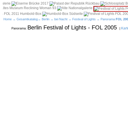
Home
→
Gesamtkatalog
→
Berlin
→
bei Nacht
→
Festival of Lights
→ Panorama
FOL 20
Berlin Festival of Lights - FOL 2005
Kart
Panorama:
|