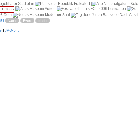
i
05
|
Nacht
Event
Nacht
e
JPG-Bild
|