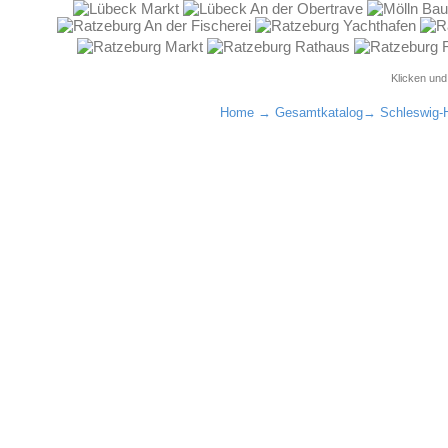
Klicken un
Home
→
Gesamtkatalog
→
Schleswig-H