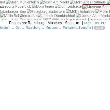
d ziehen, mit dem Mausrad zoomen | ©2002-2026 kubische-panoramen.de |
Impressum und 
Panorama:
Ratzeburg - Museum - Seeseite
|
|
Karte
JPG-Bild
i
olstein
→
Ost
→
Ratzeburg
→
Museum
→ Panorama
Seeseite
|
Stadt