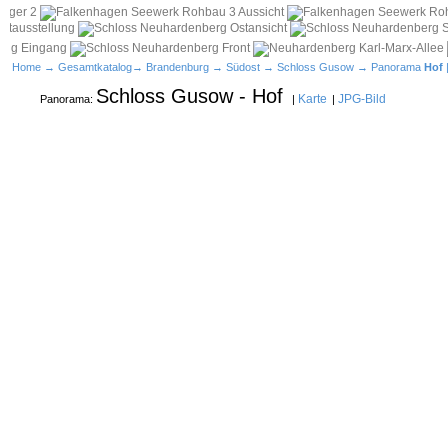
Home
→
Gesamtkatalog
→
Brandenburg
→
Südost
→
Schloss Gusow
→ Panorama
Hof
Schloss Gusow - Hof
Karte
JPG-Bild
Panorama:
|
|