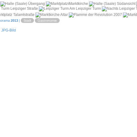
i
orama
2013
|
Stadt
Gastronomie
JPG-Bild
|