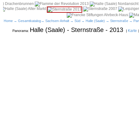
Home
→
Gesamtkatalog
→
Sachsen-Anhalt
→
Süd
→
Halle (Saale)
→
Sternstraße
→ Pan
Halle (Saale) - Sternstraße - 2013
Karte
Panorama:
|