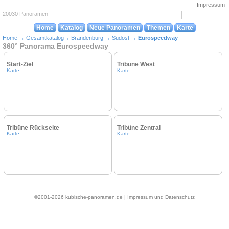
Impressum
20030 Panoramen
Home
Katalog
Neue Panoramen
Themen
Karte
Home
→
Gesamtkatalog
→
Brandenburg
→
Südost
→
Eurospeedway
360° Panorama Eurospeedway
Start-Ziel
Tribüne West
Karte
Karte
Tribüne Rückseite
Tribüne Zentral
Karte
Karte
©2001-2026 kubische-panoramen.de |
Impressum und Datenschutz