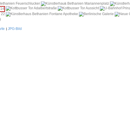
i
rte
JPG-Bild
|