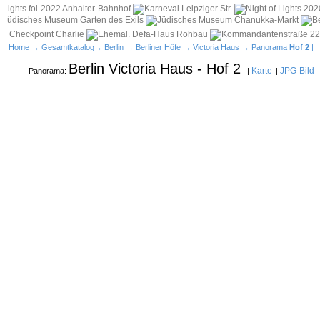
Home
→
Gesamtkatalog
→
Berlin
→
Berliner Höfe
→
Victoria Haus
→ Panorama
Hof 2
|
Berlin Victoria Haus - Hof 2
Karte
JPG-Bild
Panorama:
|
|