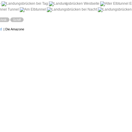
i
chnik
Schiff
ld
| Die Amazone