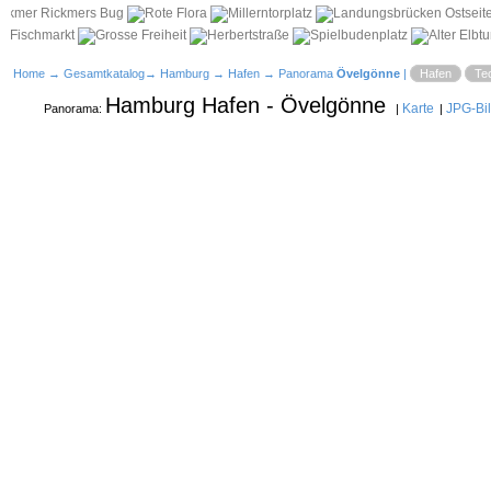
Home
→
Gesamtkatalog
→
Hamburg
→
Hafen
→ Panorama
Övelgönne
|
Hafen
Te
Hamburg Hafen - Övelgönne
Karte
JPG-Bi
Panorama:
|
|