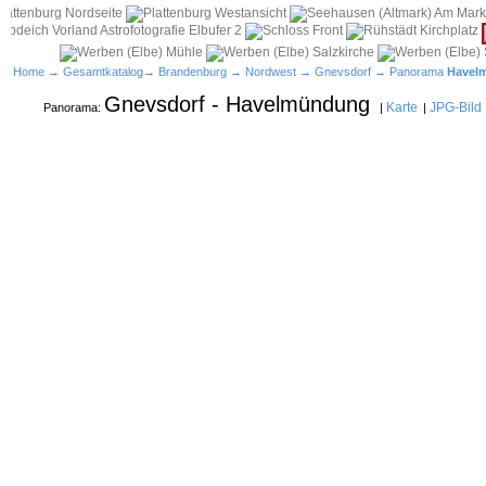
Home
→
Gesamtkatalog
→
Brandenburg
→
Nordwest
→
Gnevsdorf
→ Panorama
Havel
Gnevsdorf - Havelmündung
Karte
JPG-Bild
Panorama:
|
|