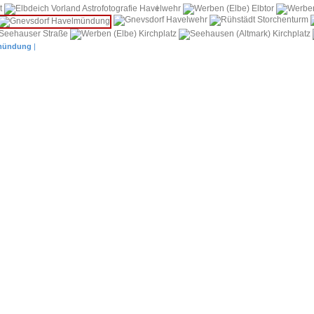
i
mündung
|