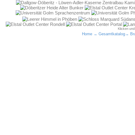
Klicken un
Home
→
Gesamtkatalog
→
Br