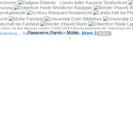
d ziehen, mit dem Mausrad zoomen | ©2002-2026 kubische-panoramen.de |
Impressum und 
Panorama:
Paretz - Mühle
|
|
Karte
JPG-Bild
andenburg
→
Nordwest
→
Paretz
→ Panorama
Mühle
|
Mühle
i