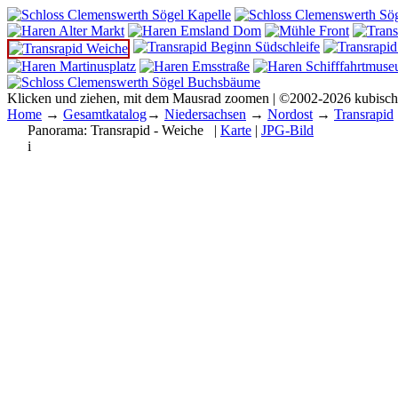
Klicken und ziehen, mit dem Mausrad zoomen | ©2002-2026 kubisc
Home
→
Gesamtkatalog
→
Niedersachsen
→
Nordost
→
Transrapid
Panorama:
Transrapid - Weiche
|
Karte
|
JPG-Bild
i