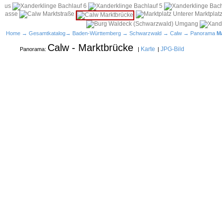
Home
→
Gesamtkatalog
→
Baden-Württemberg
→
Schwarzwald
→
Calw
→ Panorama
M
Calw - Marktbrücke
Karte
JPG-Bild
Panorama:
|
|