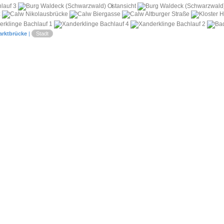
i
arktbrücke
|
Stadt