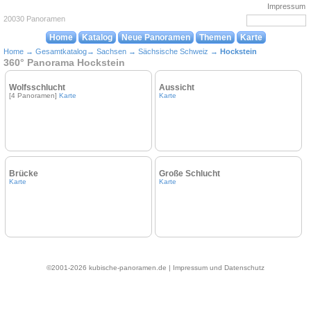
Impressum
20030 Panoramen
Home
Katalog
Neue Panoramen
Themen
Karte
Home
→
Gesamtkatalog
→
Sachsen
→
Sächsische Schweiz
→
Hockstein
360° Panorama Hockstein
Wolfsschlucht
Aussicht
[4 Panoramen]
Karte
Karte
Brücke
Große Schlucht
Karte
Karte
©2001-2026 kubische-panoramen.de |
Impressum und Datenschutz