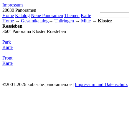
Impressum
20030 Panoramen
Home
Katalog
Neue Panoramen
Themen
Karte
Home
→
Gesamtkatalog
→
Thüringen
→
Mitte
→
Kloster
Rossleben
360° Panorama Kloster Rossleben
Park
Karte
Front
Karte
©2001-2026 kubische-panoramen.de |
Impressum und Datenschutz