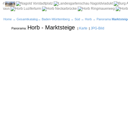
Home
→
Gesamtkatalog
→
Baden-Württemberg
→
Süd
→
Horb
→ Panorama
Marktsteig
Horb - Marktsteige
Karte
JPG-Bild
Panorama:
|
|