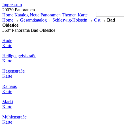
Impressum
20030 Panoramen
Home
Katalog
Neue Panoramen
Themen
Karte
Home
→
Gesamtkatalog
→
Schleswig-Holstein
→
Ost
→
Bad
Oldesloe
360° Panorama Bad Oldesloe
Hude
Karte
Heiligengeiststraße
Karte
Hagenstraße
Karte
Rathaus
Karte
Markt
Karte
Mühlenstraße
Karte