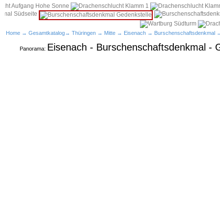
Home
→
Gesamtkatalog
→
Thüringen
→
Mitte
→
Eisenach
→
Burschenschaftsdenkmal
→
Eisenach - Burschenschaftsdenkmal - 
Panorama: