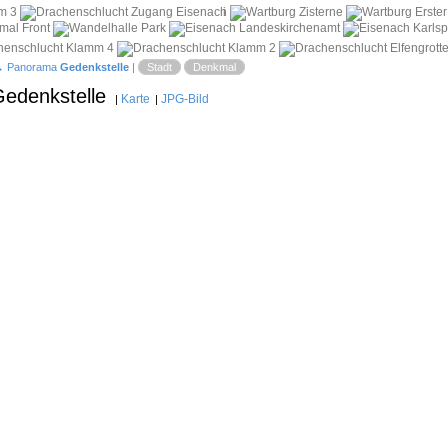
i
 Panorama
Gedenkstelle
|
Stadt
Denkmal
Gedenkstelle
Karte
JPG-Bild
|
|