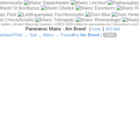
d ziehen, mit dem Mausrad zoomen | ©2002-2026 kubische-panoramen.de |
Impressum und 
Panorama:
Mainz - Am Brand
|
|
Karte
JPG-Bild
i
einland-Pfalz
→
Süd
→
Mainz
→ Panorama
Am Brand
|
Stadt