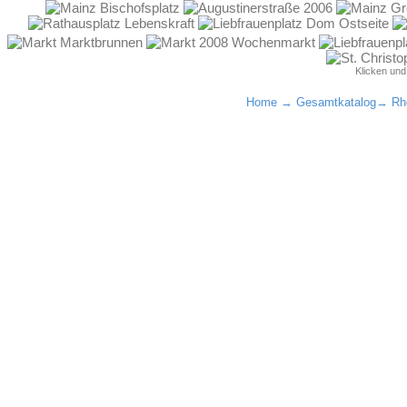
Klicken un
Home
→
Gesamtkatalog
→
Rh