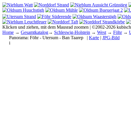
Klicken und ziehen, mit dem Mausrad zoomen | ©2002-2026 kubisc
Home
→
Gesamtkatalog
→
Schleswig-Holstein
→
West
→
Föhr
→
Panorama:
Föhr - Utersum - Ban Taarep
|
Karte
|
JPG-Bild
i