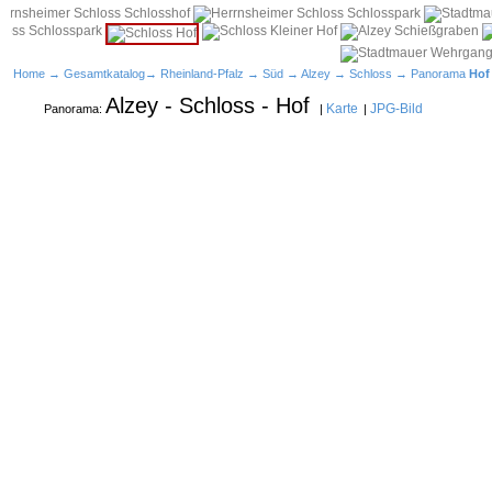
Home
→
Gesamtkatalog
→
Rheinland-Pfalz
→
Süd
→
Alzey
→
Schloss
→ Panorama
Hof
Alzey - Schloss - Hof
Karte
JPG-Bild
Panorama:
|
|