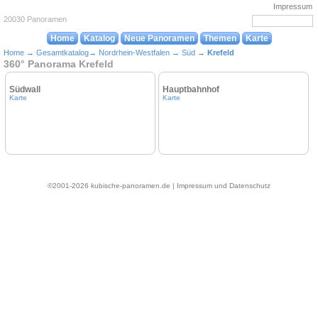
Impressum
20030 Panoramen
Home
Katalog
Neue Panoramen
Themen
Karte
Home
→
Gesamtkatalog
→
Nordrhein-Westfalen
→
Süd
→
Krefeld
360° Panorama Krefeld
Südwall
Hauptbahnhof
Karte
Karte
©2001-2026 kubische-panoramen.de |
Impressum und Datenschutz