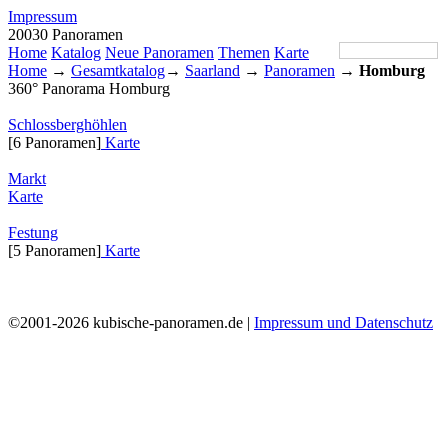
Impressum
20030 Panoramen
Home
Katalog
Neue Panoramen
Themen
Karte
Home
→
Gesamtkatalog
→
Saarland
→
Panoramen
→
Homburg
360° Panorama Homburg
Schlossberghöhlen
[6 Panoramen]
Karte
Markt
Karte
Festung
[5 Panoramen]
Karte
©2001-2026 kubische-panoramen.de |
Impressum und Datenschutz