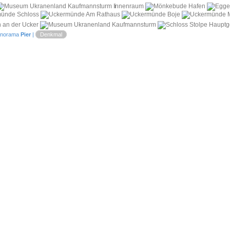
i
norama
Pier
|
Denkmal