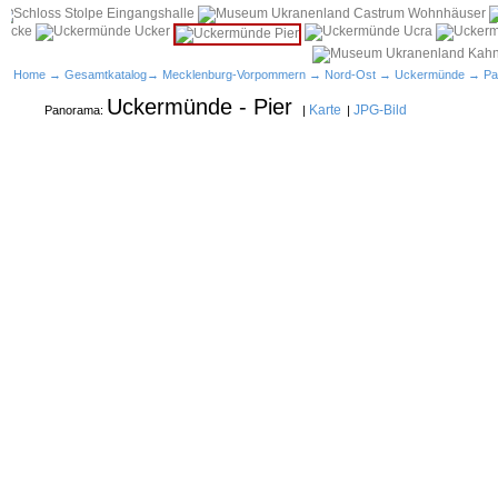
Home
→
Gesamtkatalog
→
Mecklenburg-Vorpommern
→
Nord-Ost
→
Uckermünde
→ Pa
Uckermünde - Pier
Karte
JPG-Bild
Panorama:
|
|