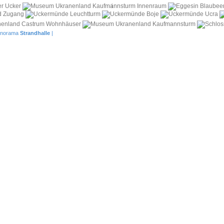
i
norama
Strandhalle
|