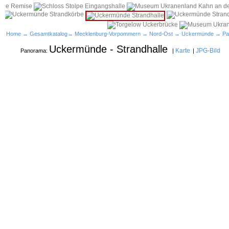
Home
→
Gesamtkatalog
→
Mecklenburg-Vorpommern
→
Nord-Ost
→
Uckermünde
→ Pa
Uckermünde - Strandhalle
Karte
JPG-Bild
Panorama:
|
|