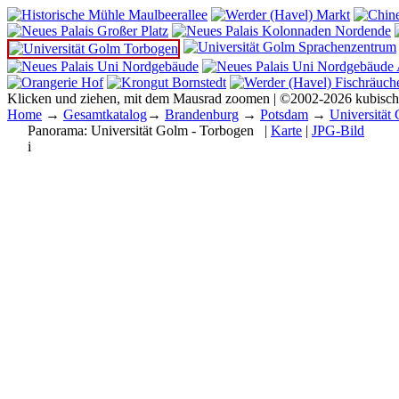
Klicken und ziehen, mit dem Mausrad zoomen | ©2002-2026 kubisc
Home
→
Gesamtkatalog
→
Brandenburg
→
Potsdam
→
Universität
Panorama:
Universität Golm - Torbogen
|
Karte
|
JPG-Bild
i