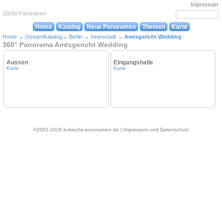
Impressum
20030 Panoramen
Home
Katalog
Neue Panoramen
Themen
Karte
Home
→
Gesamtkatalog
→
Berlin
→
Innenstadt
→
Amtsgericht Wedding
360° Panorama Amtsgericht Wedding
Aussen
Eingangshalle
Karte
Karte
©2001-2026 kubische-panoramen.de |
Impressum und Datenschutz