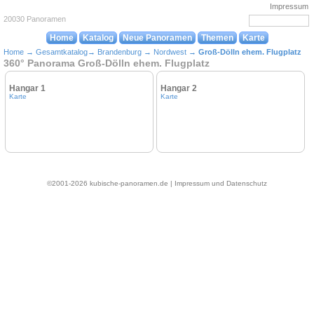
Impressum
20030 Panoramen
Home
Katalog
Neue Panoramen
Themen
Karte
Home
→
Gesamtkatalog
→
Brandenburg
→
Nordwest
→
Groß-Dölln ehem. Flugplatz
360° Panorama Groß-Dölln ehem. Flugplatz
Hangar 1
Hangar 2
Karte
Karte
©2001-2026 kubische-panoramen.de |
Impressum und Datenschutz