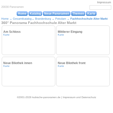
Impressum
20030 Panoramen
Home
Katalog
Neue Panoramen
Themen
Karte
Home
→
Gesamtkatalog
→
Brandenburg
→
Potsdam
→
Fachhochschule Alter Markt
360° Panorama Fachhochschule Alter Markt
Am Schloss
Mittlerer Eingang
Karte
Karte
Neue Bliothek innen
Neue Bliothek front
Karte
Karte
©2001-2026 kubische-panoramen.de |
Impressum und Datenschutz