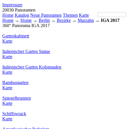
Impressum
20030 Panoramen
Home
Katalog
Neue Panoramen
Themen
Karte
Home
→
Home
→
Berlin
→
Bezirke
→
Marzahn
→
IGA 2017
360° Panorama IGA 2017
Gartenkabinett
Karte
Italienischer Garten Statue
Karte
Italienischer Garten Kolonnaden
Karte
Bambusgarten
Karte
Spiegelbrunnen
Karte
Schiffswrack
Karte