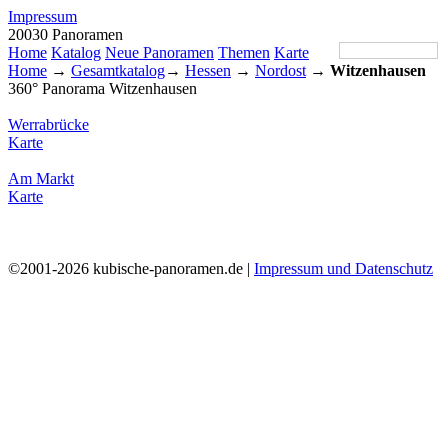
Impressum
20030 Panoramen
Home
Katalog
Neue Panoramen
Themen
Karte
Home
→
Gesamtkatalog
→
Hessen
→
Nordost
→
Witzenhausen
360° Panorama Witzenhausen
Werrabrücke
Karte
Am Markt
Karte
©2001-2026 kubische-panoramen.de |
Impressum und Datenschutz