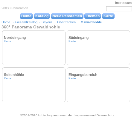
Impressum
20030 Panoramen
Home
Katalog
Neue Panoramen
Themen
Karte
Home
→
Gesamtkatalog
→
Bayern
→
Oberfranken
→
Oswaldhöhle
360° Panorama Oswaldhöhle
Nordeingang
Südeingang
Karte
Karte
Seitenhöhle
Eingangsbereich
Karte
Karte
©2001-2026 kubische-panoramen.de |
Impressum und Datenschutz