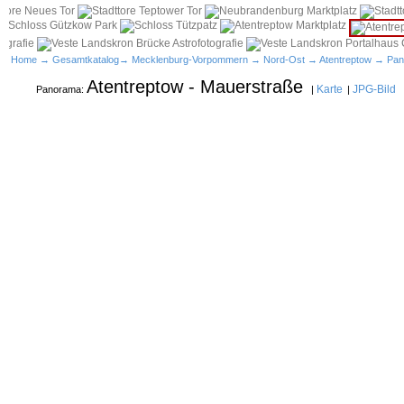
Home
→
Gesamtkatalog
→
Mecklenburg-Vorpommern
→
Nord-Ost
→
Atentreptow
→ Pan
Atentreptow - Mauerstraße
Karte
JPG-Bild
Panorama:
|
|