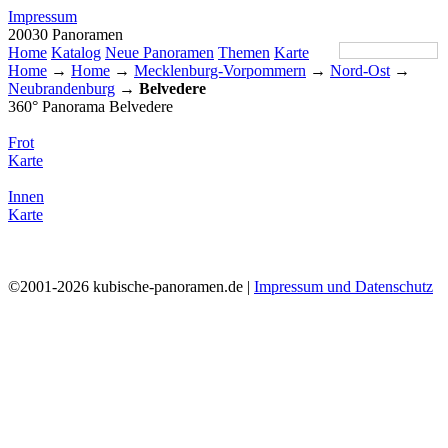
Impressum
20030 Panoramen
Home
Katalog
Neue Panoramen
Themen
Karte
Home
→
Home
→
Mecklenburg-Vorpommern
→
Nord-Ost
→
Neubrandenburg
→
Belvedere
360° Panorama Belvedere
Frot
Karte
Innen
Karte
©2001-2026 kubische-panoramen.de |
Impressum und Datenschutz