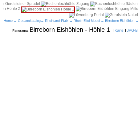
Home
→
Gesamtkatalog
→
Rheinland-Pfalz
→
Rhein-Eifel-Mosel
→
Birreborn Eishöhlen
→
Birreborn Eishöhlen - Höhle 1
Karte
JPG-Bi
Panorama:
|
|