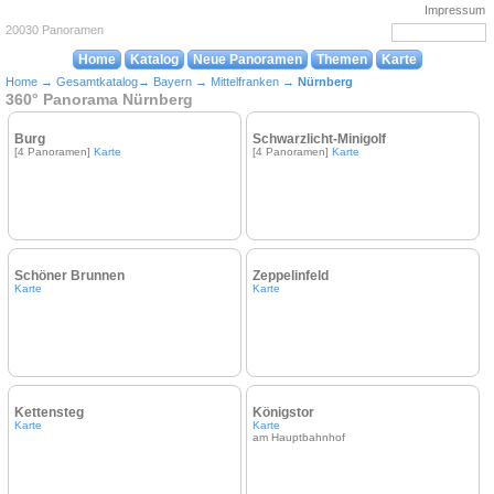
Impressum
20030 Panoramen
Home
Katalog
Neue Panoramen
Themen
Karte
Home
→
Gesamtkatalog
→
Bayern
→
Mittelfranken
→
Nürnberg
360° Panorama Nürnberg
Burg
Schwarzlicht-Minigolf
[4 Panoramen]
Karte
[4 Panoramen]
Karte
Schöner Brunnen
Zeppelinfeld
Karte
Karte
Kettensteg
Königstor
Karte
Karte
am Hauptbahnhof