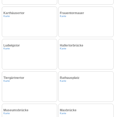
Karthäusertor
Frauentormauer
Karte
Karte
Ludwigstor
Hallertorbrücke
Karte
Karte
Tiergärtnertor
Rathausplatz
Karte
Karte
Museumsbrücke
Maxbrücke
Karte
Karte