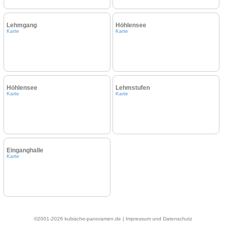
Lehmgang
Höhlensee
Karte
Karte
Höhlensee
Lehmstufen
Karte
Karte
Einganghalle
Karte
©2001-2026 kubische-panoramen.de |
Impressum und Datenschutz