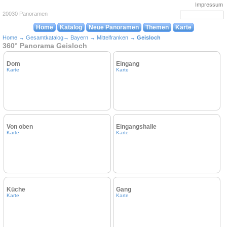
Impressum
20030 Panoramen
Home
Katalog
Neue Panoramen
Themen
Karte
Home
→
Gesamtkatalog
→
Bayern
→
Mittelfranken
→
Geisloch
360° Panorama Geisloch
Dom
Eingang
Karte
Karte
Von oben
Eingangshalle
Karte
Karte
Küche
Gang
Karte
Karte