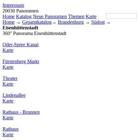
Impressum
20030 Panoramen
Home
Katalog
Neue Panoramen
Themen
Karte
Home
→
Gesamtkatalog
→
Brandenburg
→
Südost
→
Eisenhüttenstadt
360° Panorama Eisenhüttenstadt
Oder-Spree Kanal
Karte
Fürstenberg Markt
Karte
Theater
Karte
Lindenallee
Karte
Rathaus - Brunnen
Karte
Rathaus
Karte