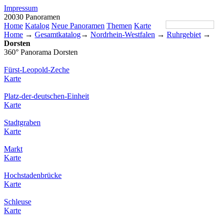
Impressum
20030 Panoramen
Home
Katalog
Neue Panoramen
Themen
Karte
Home
→
Gesamtkatalog
→
Nordrhein-Westfalen
→
Ruhrgebiet
→
Dorsten
360° Panorama Dorsten
Fürst-Leopold-Zeche
Karte
Platz-der-deutschen-Einheit
Karte
Stadtgraben
Karte
Markt
Karte
Hochstadenbrücke
Karte
Schleuse
Karte