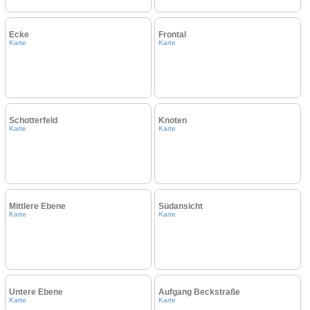
Ecke
Frontal
Karte
Karte
Schotterfeld
Knoten
Karte
Karte
Mittlere Ebene
Südansicht
Karte
Karte
Untere Ebene
Aufgang Beckstraße
Karte
Karte