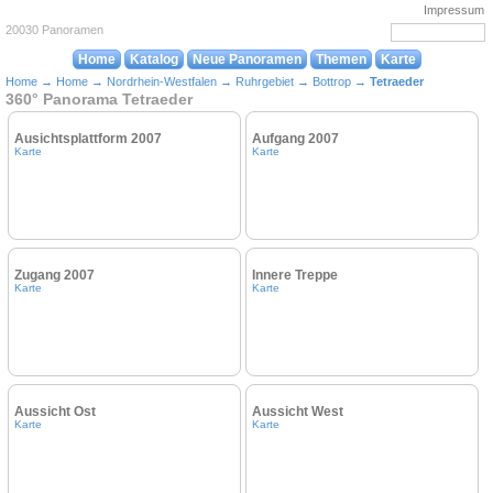
Impressum
20030 Panoramen
Home
Katalog
Neue Panoramen
Themen
Karte
Home
→
Home
→
Nordrhein-Westfalen
→
Ruhrgebiet
→
Bottrop
→
Tetraeder
360° Panorama Tetraeder
Ausichtsplattform 2007
Aufgang 2007
Karte
Karte
Zugang 2007
Innere Treppe
Karte
Karte
Aussicht Ost
Aussicht West
Karte
Karte