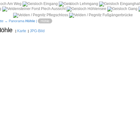
i
tte
→ Panorama
Höhle
|
Höhle
Höhle
Karte
JPG-Bild
|
|