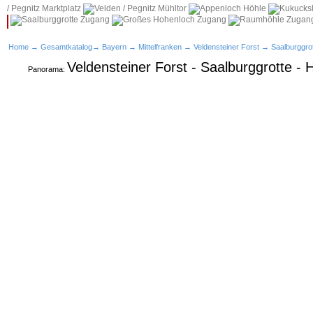
Home
→
Gesamtkatalog
→
Bayern
→
Mittelfranken
→
Veldensteiner Forst
→
Saalburggro
Veldensteiner Forst - Saalburggrotte - 
Panorama: