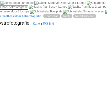
i
a
Planfliess Moor Astrofotografie
|
Landschaft
Nacht
Nachtlandschaft
strofotografie
Karte
JPG-Bild
|
|