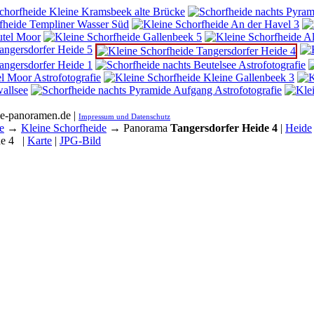
he-panoramen.de |
Impressum und Datenschutz
e
→
Kleine Schorfheide
→ Panorama
Tangersdorfer Heide 4
|
Heide
de 4
|
Karte
|
JPG-Bild