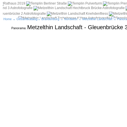
Home
→
Gesamtkatalog
→
Brandenburg
→
Nordwest
→
Metzelthin Landschaft
→ Panor
Metzelthin Landschaft - Gleuenbrücke 3
Panorama: