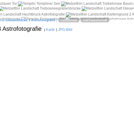
i
ama
Gleuenbrücke 3 Astrofotografie
|
Landschaft
Nachtlandschaft
 Astrofotografie
Karte
JPG-Bild
|
|