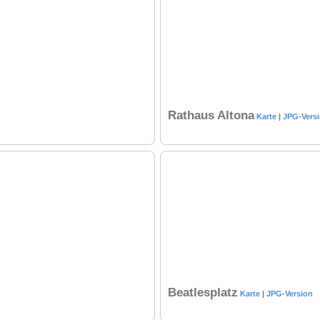
Rathaus Altona
Karte
|
JPG-Vers
Beatlesplatz
Karte
|
JPG-Version