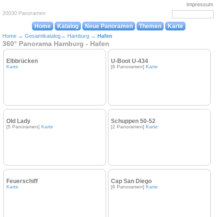
Impressum
20030 Panoramen
Home
Katalog
Neue Panoramen
Themen
Karte
Home
→
Gesamtkatalog
→
Hamburg
→
Hafen
360° Panorama Hamburg - Hafen
Elbbrücken
U-Boot U-434
Karte
[6 Panoramen]
Karte
Old Lady
Schuppen 50-52
[5 Panoramen]
Karte
[2 Panoramen]
Karte
Feuerschiff
Cap San Diego
Karte
[6 Panoramen]
Karte