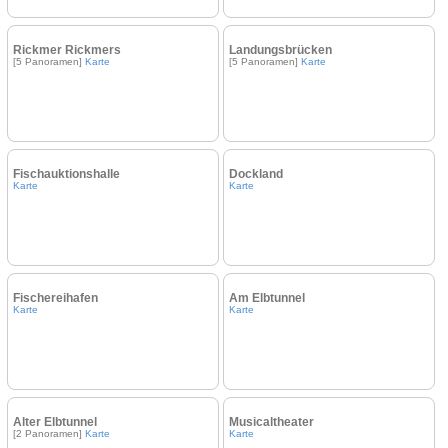
Rickmer Rickmers
Landungsbrücken
[5 Panoramen]
Karte
[5 Panoramen]
Karte
Fischauktionshalle
Dockland
Karte
Karte
Fischereihafen
Am Elbtunnel
Karte
Karte
Alter Elbtunnel
Musicaltheater
[2 Panoramen]
Karte
Karte