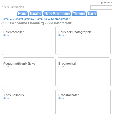
Impressum
20030 Panoramen
Home
Katalog
Neue Panoramen
Themen
Karte
Home
→
Gesamtkatalog
→
Hamburg
→
Speicherstadt
360° Panorama Hamburg - Speicherstadt
Deichtorhallen
Haus der Photographie
Karte
Karte
Poggenmühlenbrücke
Brooktorkai
Karte
Karte
Altes Zollhaus
Brooktorhafen
Karte
Karte