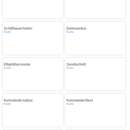
Schiffbauerhafen
Dalmannkai
Karte
Karte
Elbphilharmonie
Sandtorhöft
Karte
Karte
Kehrwiederspitze
Kehrwiederfleet
Karte
Karte