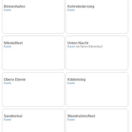
Binnenhafen
Kehrwiedersteg
Karte
Karte
Nikolaifleet
Unten Nacht
Karte
Karte
mit Neon-Elbverlauf
Obere Ebene
Kibbelsteg
Karte
Karte
Sandtorkai
Wandrahmsfleet
Karte
Karte