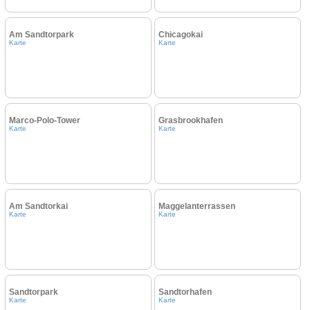
Am Sandtorpark
Chicagokai
Karte
Karte
Marco-Polo-Tower
Grasbrookhafen
Karte
Karte
Am Sandtorkai
Maggelanterrassen
Karte
Karte
Sandtorpark
Sandtorhafen
Karte
Karte