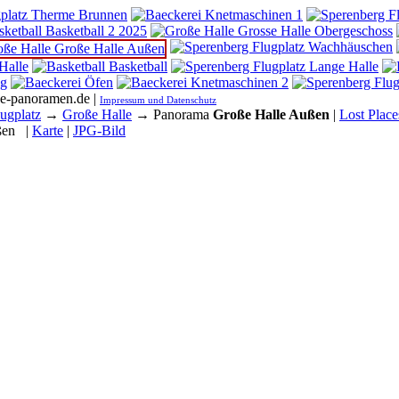
he-panoramen.de |
Impressum und Datenschutz
ugplatz
→
Große Halle
→ Panorama
Große Halle Außen
|
Lost Place
ßen
|
Karte
|
JPG-Bild