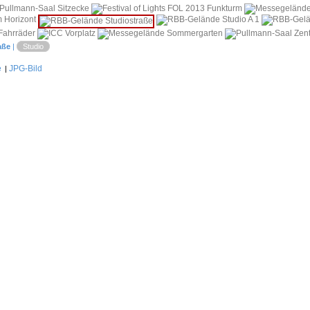
i
aße
|
Studio
e
JPG-Bild
|