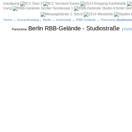
Home
→
Gesamtkatalog
→
Berlin
→
Innenstadt
→
RBB-Gelände
→ Panorama
Studiostr
Berlin RBB-Gelände - Studiostraße
Kart
Panorama:
|