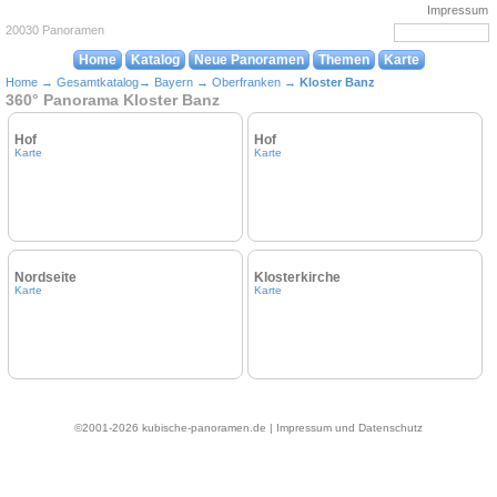
Impressum
20030 Panoramen
Home
Katalog
Neue Panoramen
Themen
Karte
Home
→
Gesamtkatalog
→
Bayern
→
Oberfranken
→
Kloster Banz
360° Panorama Kloster Banz
Hof
Hof
Karte
Karte
Nordseite
Klosterkirche
Karte
Karte
©2001-2026 kubische-panoramen.de |
Impressum und Datenschutz